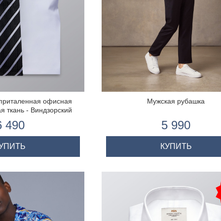
априталенная офисная
Мужская рубашка
я ткань - Виндзорский
апонку - Легко гладится
6 490
5 990
УПИТЬ
КУПИТЬ