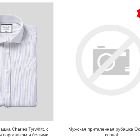
шка Charles Tyrwhitt, с
Мужская приталенная рубашка О
м воротником и белыми
casual