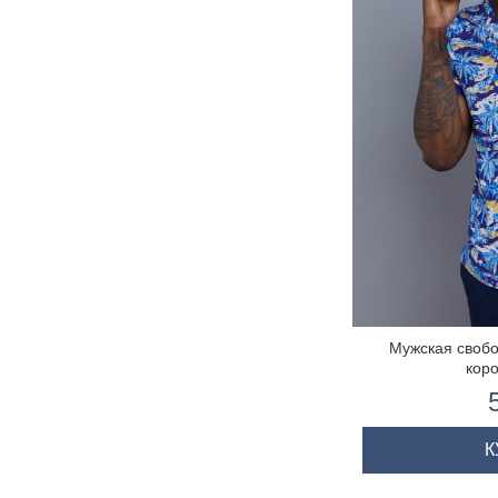
выбрать несколько
Мужская свобо
коро
К