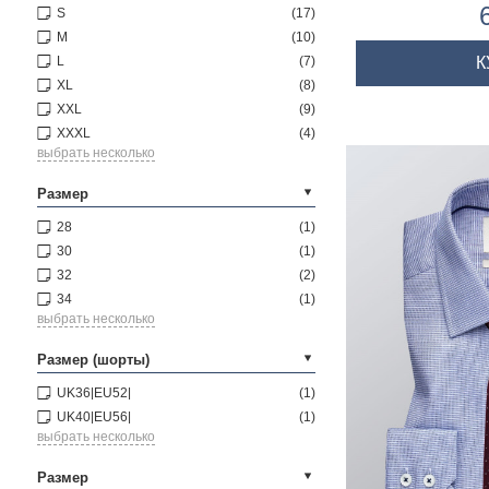
ма
S
(17)
M
(10)
К
L
(7)
XL
(8)
XXL
(9)
XXXL
(4)
выбрать несколько
Размер
28
(1)
30
(1)
32
(2)
34
(1)
выбрать несколько
Размер (шорты)
UK36|EU52|
(1)
UK40|EU56|
(1)
выбрать несколько
Размер