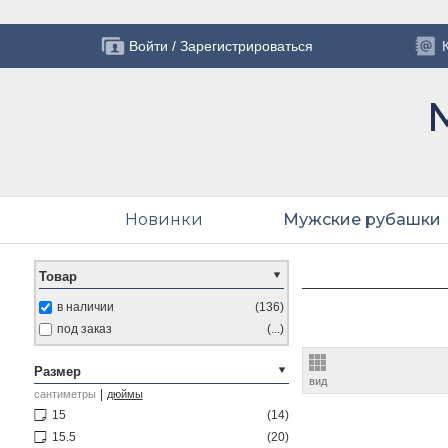
Войти
/
Зарегистрироваться
Новинки
Мужские рубашки
Товар
в наличии
(136)
под заказ
(...)
Размер
вид
|
сантиметры
дюймы
15
(14)
15.5
(20)