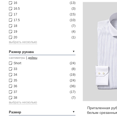
16
(13)
16.5
(3)
17
(15)
17.5
(10)
18
(7)
19
(4)
20
(1)
выбрать несколько
Размер рукава
|
сантиметры
дюймы
Short
(24)
33
(8)
34
(19)
35
(24)
36
(36)
37
(17)
38
(7)
выбрать несколько
Приталенная руба
Размер
белым срезанны