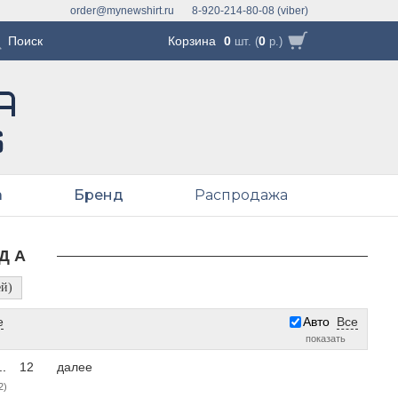
order@mynewshirt.ru
8-920-214-80-08 (viber)
Корзина
0
0
шт. (
р.)
а
Бренд
Распродажа
ДА
ей)
е
Авто
Все
показать
..
12
далее
2)