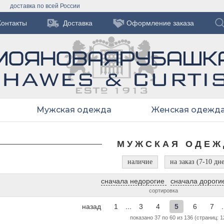
доставка по всей России
Контакты
Доставка
Оформление заказа
Мужская одежда
Женская одежд
МУЖСКАЯ ОДЕЖ
наличие
на заказ (7-10 дн
сначала недорогие
сначала дороги
сортировка
назад
1
...
3
4
5
6
7
.
показано 37 по 60 из 136 (страниц: 1