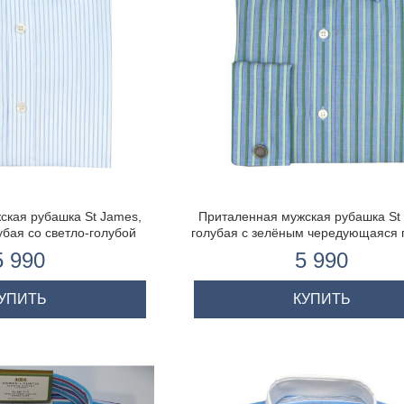
ская рубашка St James,
Приталенная мужская рубашка St
убая со светло-голубой
голубая с зелёным чередующаяся 
двойная манжета
двойная манжета
5 990
5 990
УПИТЬ
КУПИТЬ