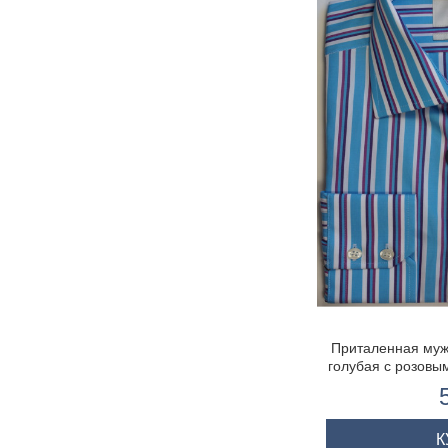
Приталенная муж
голубая с розовы
одино
К