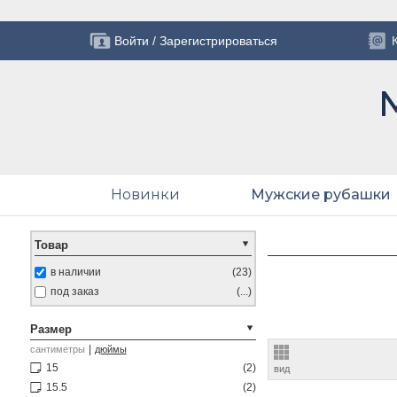
Войти
/
Зарегистрироваться
Новинки
Мужские рубашки
Товар
в наличии
(23)
под заказ
(...)
Размер
|
сантиметры
дюймы
15
(2)
вид
15.5
(2)