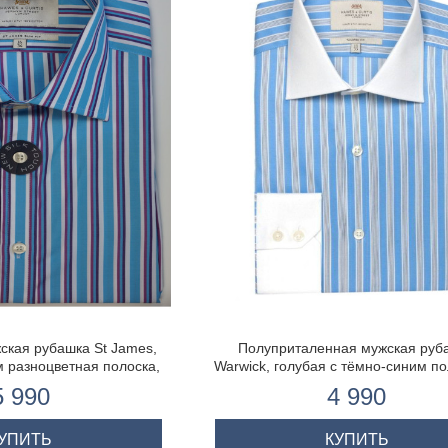
ская рубашка St James,
Полуприталенная мужская руб
м разноцветная полоска,
Warwick, голубая с тёмно-синим по
чная манжета
белым воротником и одиночной м
5 990
4 990
УПИТЬ
КУПИТЬ