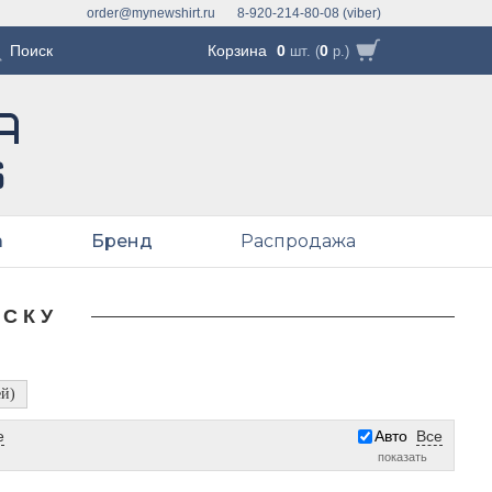
order@mynewshirt.ru
8-920-214-80-08 (viber)
Корзина
0
0
шт. (
р.)
а
Бренд
Распродажа
ОСКУ
ей)
е
Авто
Все
показать