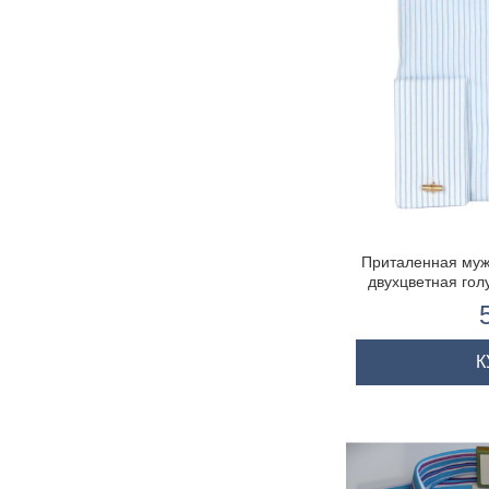
Приталенная муж
двухцветная гол
полоска, 
К