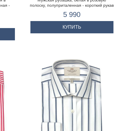
я в
Мужская рубашка, белая в розовую
ная -
полоску, полуприталенная - короткий рукав
5 990
КУПИТЬ