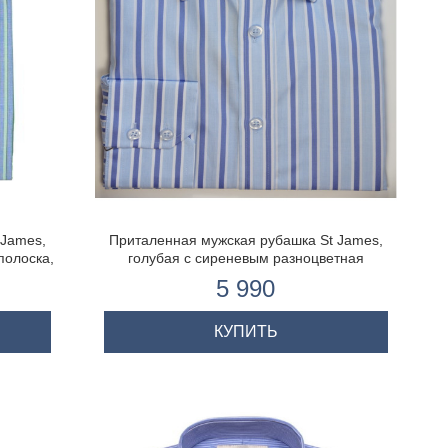
 James,
Приталенная мужская рубашка St James,
полоска,
голубая с сиреневым разноцветная
полоска, одиночная манжета
5 990
КУПИТЬ