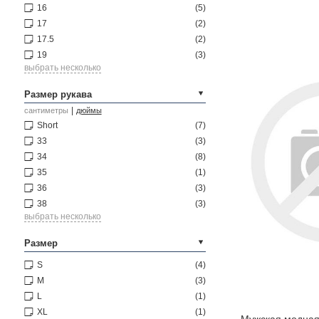
16
(5)
17
(2)
17.5
(2)
19
(3)
выбрать несколько
Размер рукава
|
сантиметры
дюймы
Short
(7)
33
(3)
34
(8)
35
(1)
36
(3)
38
(3)
выбрать несколько
Размер
S
(4)
M
(3)
L
(1)
XL
(1)