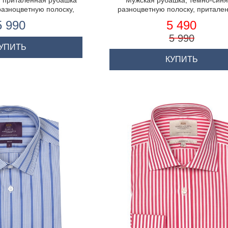
 приталенная рубашка
Мужская рубашка, темно-синя
 разноцветную полоску,
разноцветную полоску, притален
ткий рукав
манжеты на пуговицах
5 990
5 490
5 990
УПИТЬ
КУПИТЬ