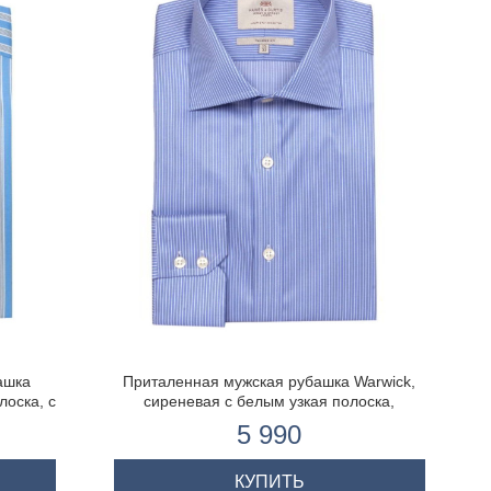
ашка
Приталенная мужская рубашка Warwick,
лоска, с
сиреневая с белым узкая полоска,
анжетой
одиночная манжета
5 990
КУПИТЬ