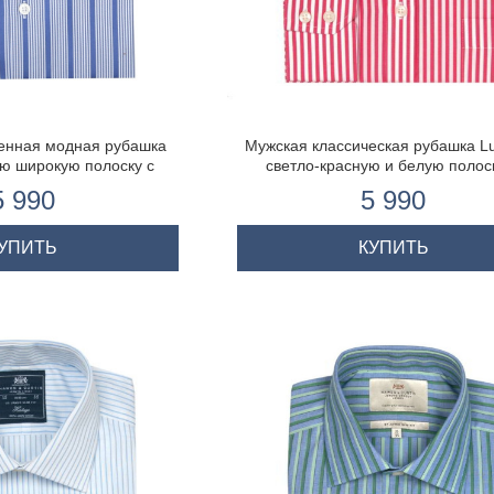
енная модная рубашка
Мужская классическая рубашка Lu
ую широкую полоску с
светло-красную и белую полоск
ким рукавом
карманом
5 990
5 990
УПИТЬ
КУПИТЬ