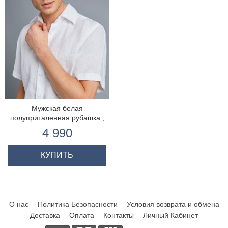
Мужская белая
полуприталенная рубашка ,
льняная ткань, короткий
4 990
рукав
КУПИТЬ
О нас
Политика Безопасности
Условия возврата и обмена
Доставка
Оплата
Контакты
Личный Кабинет