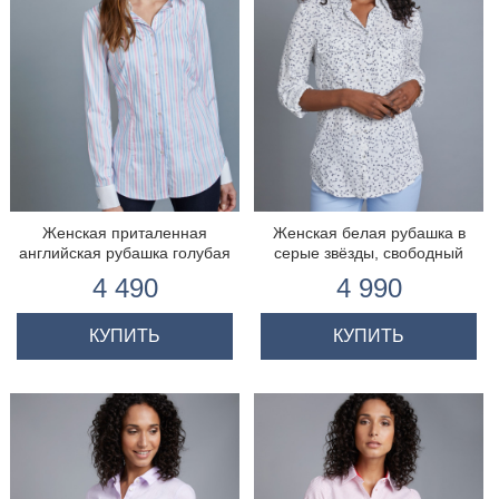
Женская приталенная
Женская белая рубашка в
английская рубашка голубая
серые звёзды, свободный
в розовую полоску - Манжеты
крой - Манжеты на Пуговицах
4 490
4 990
под запонки
КУПИТЬ
КУПИТЬ