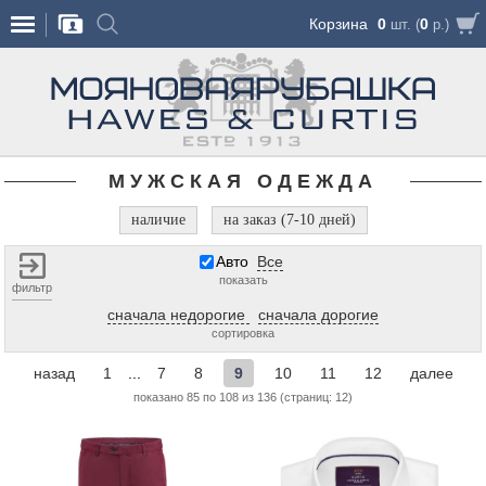
Корзина
0
0
шт. (
р.)
МУЖСКАЯ ОДЕЖДА
наличие
на заказ (7-10 дней)
Авто
Все
показать
фильтр
сначала недорогие
сначала дорогие
сортировка
назад
1
...
7
8
9
10
11
12
далее
показано 85 по 108 из 136 (страниц: 12)