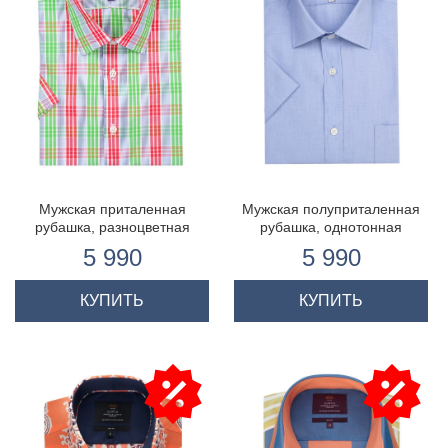
Мужская приталенная
Мужская полуприталенная
рубашка, разноцветная
рубашка, однотонная
клетка, короткий рукав, 100%
голубая, ткань с
5 990
5 990
хлопок
переплетением, короткий
рукав
КУПИТЬ
КУПИТЬ