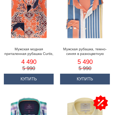
Мужская модная
Мужская рубашка, темно-
приталенная рубашка Curtis,
синяя в разноцветную
оранжево-тёмно-синий принт
полоску, приталенная -
4 490
5 490
пейсли - высокий воротник
манжеты на пуговицах
5 990
5 990
КУПИТЬ
КУПИТЬ