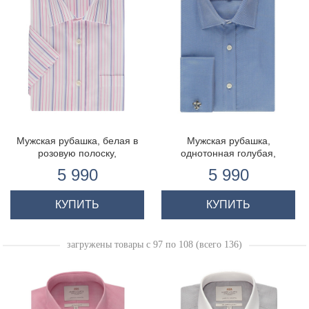
Мужская рубашка, белая в
Мужская рубашка,
розовую полоску,
однотонная голубая,
полуприталенная - короткий
приталенная - манжеты на
5 990
5 990
рукав
запонках
КУПИТЬ
КУПИТЬ
загружены товары с 97 по 108 (всего 136)