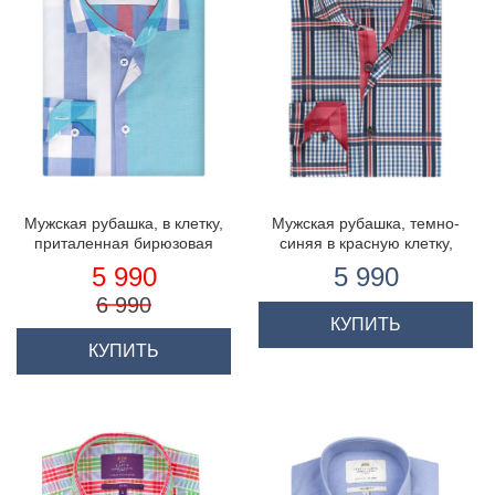
Мужская рубашка, в клетку,
Мужская рубашка, темно-
приталенная бирюзовая
синяя в красную клетку,
приталенная - высокий
5 990
5 990
воротник
6 990
КУПИТЬ
КУПИТЬ