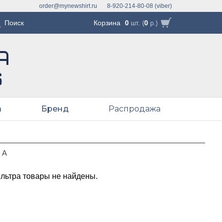
order@mynewshirt.ru
8-920-214-80-08 (viber)
Корзина
0
0
шт. (
р.)
а
Бренд
Распродажа
ДА
ильтра товары не найдены.