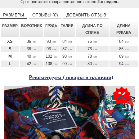
Срок поставки товара составляет около
2-х недель
РАЗМЕРЫ
ОТЗЫВЫ (0)
ДОБАВИТЬ ОТЗЫВ
РАЗМЕР
ВОРОТНИК
ГРУДЬ
ТАЛИЯ
ДЛИНА ПО
ДЛИНА
СПИНЕ
РУКАВА
XS
36
93
84
75
84
см
см
см
см
см
S
38
96
87
76
86
см
см
см
см
см
M
40
102
93
78
89
см
см
см
см
см
L
42
108
99
80
94
см
см
см
см
см
Рекомендуем (товары в наличии)