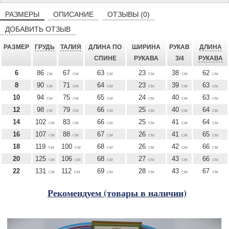
РАЗМЕРЫ
ОПИСАНИЕ
ОТЗЫВЫ (0)
ДОБАВИТЬ ОТЗЫВ
РАЗМЕР
ГРУДЬ
ТАЛИЯ
ДЛИНА ПО
ШИРИНА
РУКАВ
ДЛИНА
СПИНЕ
РУКАВА
3/4
РУКАВА
6
86
67
63
23
38
62
см
см
см
см
см
см
8
90
71
64
23
39
63
см
см
см
см
см
см
10
94
75
65
24
40
63
см
см
см
см
см
см
12
98
79
66
25
40
64
см
см
см
см
см
см
14
102
83
66
25
41
64
см
см
см
см
см
см
16
107
88
67
26
41
65
см
см
см
см
см
см
18
119
100
68
26
42
66
см
см
см
см
см
см
20
125
106
68
27
43
66
см
см
см
см
см
см
22
131
112
69
28
43
67
см
см
см
см
см
см
Рекомендуем (товары в наличии)