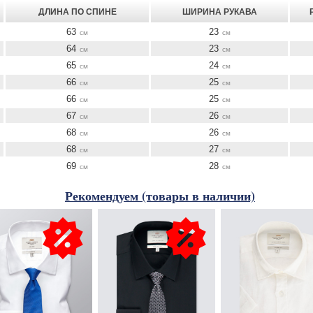
ДЛИНА ПО СПИНЕ
ШИРИНА РУКАВА
63
23
см
см
64
23
см
см
65
24
см
см
66
25
см
см
66
25
см
см
67
26
см
см
68
26
см
см
68
27
см
см
69
28
см
см
Рекомендуем (товары в наличии)