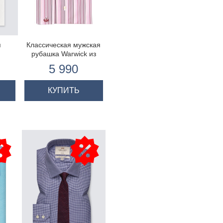
я
Классическая мужская
,
рубашка Warwick из
,
высококачественного
5 990
ая
хлопка, белая и
розовая узкая полоска,
двойная манжета
КУПИТЬ