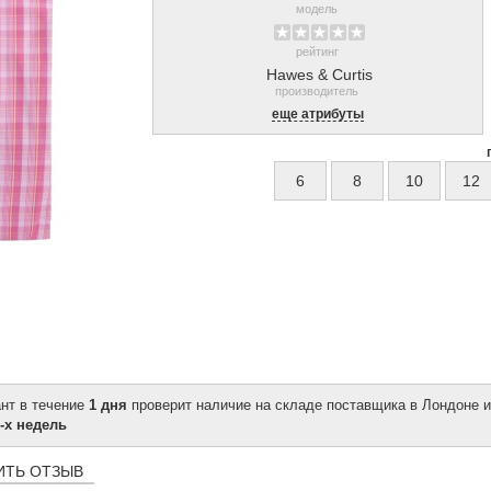
модель
рейтинг
Hawes & Curtis
производитель
еще атрибуты
6
8
10
12
ант в течение
1 дня
проверит наличие на складе поставщика в Лондоне и
-х недель
ИТЬ ОТЗЫВ