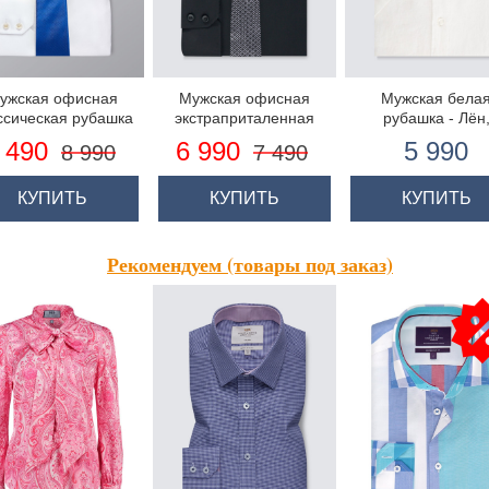
ужская офисная
Мужская офисная
Мужская бела
ссическая рубашка
экстраприталенная
рубашка - Лён
чёрная рубашка,
короткий рукав
 490
6 990
5 990
8 990
7 490
стрейч - рукав под
полуприталенн
пуговицу
КУПИТЬ
КУПИТЬ
КУПИТЬ
Рекомендуем (товары под заказ)