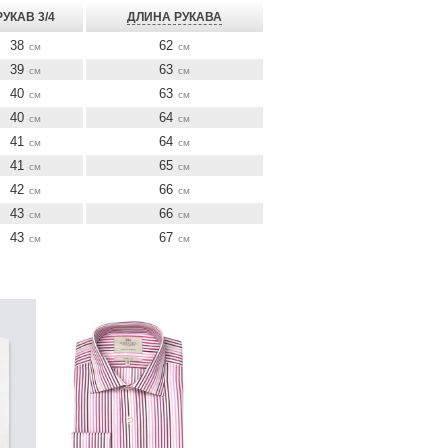
РУКАВ 3/4
ДЛИНА РУКАВА
38
62
см
см
39
63
см
см
40
63
см
см
40
64
см
см
41
64
см
см
41
65
см
см
42
66
см
см
43
66
см
см
43
67
см
см