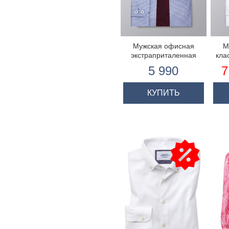
Мужская офисная
М
экстраприталенная
кла
рубашка
5 990
7
КУПИТЬ