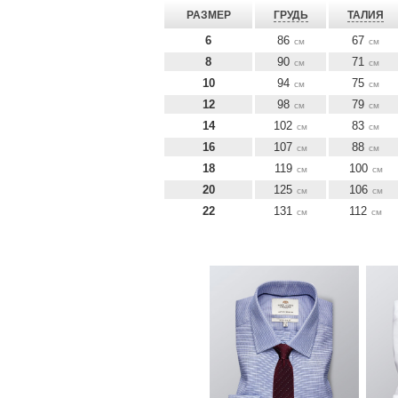
РАЗМЕР
ГРУДЬ
ТАЛИЯ
6
86
67
см
см
8
90
71
см
см
10
94
75
см
см
12
98
79
см
см
14
102
83
см
см
16
107
88
см
см
18
119
100
см
см
20
125
106
см
см
22
131
112
см
см