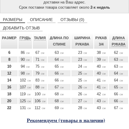
доставки на Ваш адрес.
Срок поставки товара составляет около
2-х недель
РАЗМЕРЫ
ОПИСАНИЕ
ОТЗЫВЫ (0)
ДОБАВИТЬ ОТЗЫВ
РАЗМЕР
ГРУДЬ
ТАЛИЯ
ДЛИНА ПО
ШИРИНА
РУКАВ
ДЛИНА
СПИНЕ
РУКАВА
3/4
РУКАВА
6
86
67
63
23
38
62
см
см
см
см
см
см
8
90
71
64
23
39
63
см
см
см
см
см
см
10
94
75
65
24
40
63
см
см
см
см
см
см
12
98
79
66
25
40
64
см
см
см
см
см
см
14
102
83
66
25
41
64
см
см
см
см
см
см
16
107
88
67
26
41
65
см
см
см
см
см
см
18
119
100
68
26
42
66
см
см
см
см
см
см
20
125
106
68
27
43
66
см
см
см
см
см
см
22
131
112
69
28
43
67
см
см
см
см
см
см
Рекомендуем (товары в наличии)