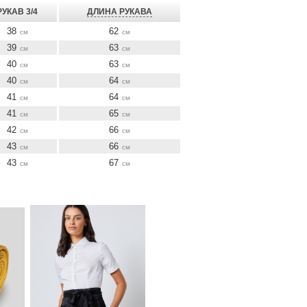
РУКАВ 3/4
ДЛИНА РУКАВА
38
62
см
см
39
63
см
см
40
63
см
см
40
64
см
см
41
64
см
см
41
65
см
см
42
66
см
см
43
66
см
см
43
67
см
см