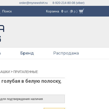
order@mynewshirt.ru
8-920-214-80-08 (viber)
Корзина
0
0
шт. (
р.)
а
Бренд
Распродажа
>
БАШКИ
ПРИТАЛЕННЫЕ
голубая в белую полоску,
 для подтверждения наличия