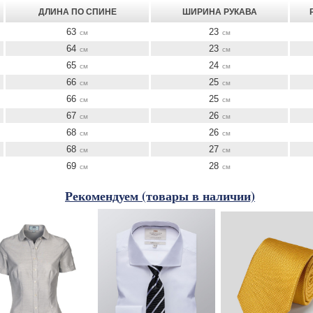
ДЛИНА ПО СПИНЕ
ШИРИНА РУКАВА
63
23
см
см
64
23
см
см
65
24
см
см
66
25
см
см
66
25
см
см
67
26
см
см
68
26
см
см
68
27
см
см
69
28
см
см
Рекомендуем (товары в наличии)