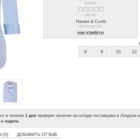
модель
рейтинг
Hawes & Curtis
производитель
еще атрибуты
6
8
10
12
ант в течение
1 дня
проверит наличие на складе поставщика в Лондоне и
-х недель
 (0)
ДОБАВИТЬ ОТЗЫВ