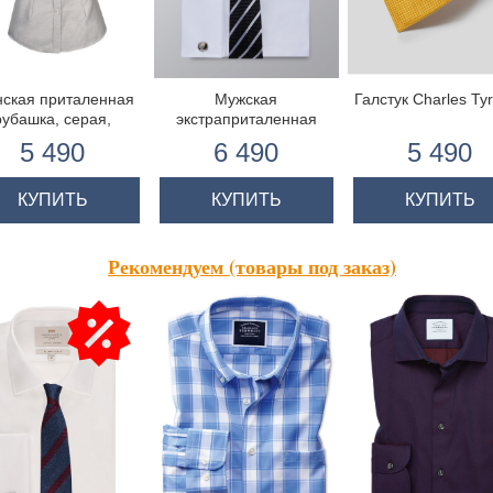
ская приталенная
Мужская
Галстук Charles Tyr
рубашка, серая,
экстраприталенная
короткий рукав
офисная рубашка,
5 490
6 490
5 490
гладкая ткань -
Виндзорский воротник -
под запонку - Легко
КУПИТЬ
КУПИТЬ
КУПИТЬ
гладится
Рекомендуем (товары под заказ)