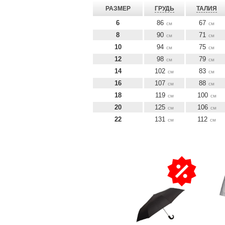
РАЗМЕР
ГРУДЬ
ТАЛИЯ
6
86
67
см
см
8
90
71
см
см
10
94
75
см
см
12
98
79
см
см
14
102
83
см
см
16
107
88
см
см
18
119
100
см
см
20
125
106
см
см
22
131
112
см
см