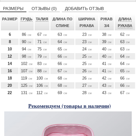
РАЗМЕРЫ
ОТЗЫВЫ (0)
ДОБАВИТЬ ОТЗЫВ
РАЗМЕР
ГРУДЬ
ТАЛИЯ
ДЛИНА ПО
ШИРИНА
РУКАВ
ДЛИНА
СПИНЕ
РУКАВА
3/4
РУКАВА
6
86
67
63
23
38
62
см
см
см
см
см
см
8
90
71
64
23
39
63
см
см
см
см
см
см
10
94
75
65
24
40
63
см
см
см
см
см
см
12
98
79
66
25
40
64
см
см
см
см
см
см
14
102
83
66
25
41
64
см
см
см
см
см
см
16
107
88
67
26
41
65
см
см
см
см
см
см
18
119
100
68
26
42
66
см
см
см
см
см
см
20
125
106
68
27
43
66
см
см
см
см
см
см
22
131
112
69
28
43
67
см
см
см
см
см
см
Рекомендуем (товары в наличии)