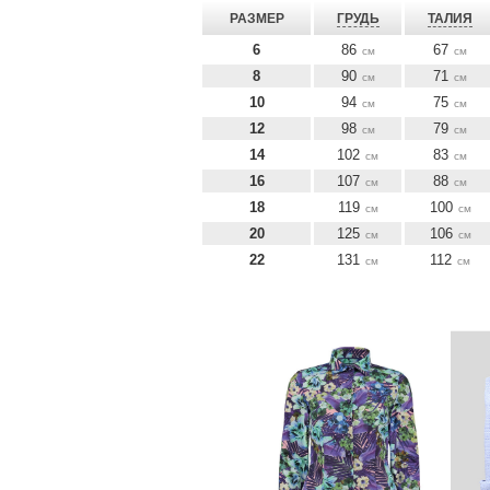
РАЗМЕР
ГРУДЬ
ТАЛИЯ
6
86
67
см
см
8
90
71
см
см
10
94
75
см
см
12
98
79
см
см
14
102
83
см
см
16
107
88
см
см
18
119
100
см
см
20
125
106
см
см
22
131
112
см
см