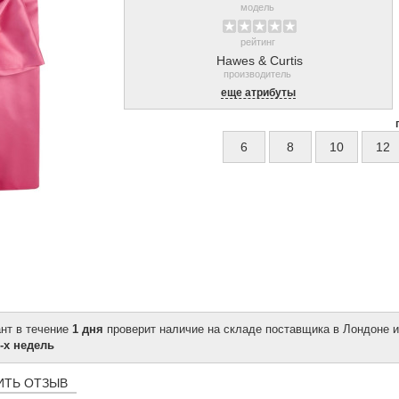
модель
рейтинг
Hawes & Curtis
производитель
еще атрибуты
6
8
10
12
ант в течение
1 дня
проверит наличие на складе поставщика в Лондоне и
-х недель
ИТЬ ОТЗЫВ