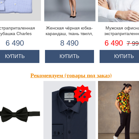
страприталенная
Женская чёрная юбка-
Мужская офисн
рубашка Charles
карандаш, ткань твилл,
экстрапритален
hitt, business casual
стрейч
белая рубашка 
6 490
8 490
6 490
7 99
иль, 100% хлопок,
James, новый стр
бесного голубого
фит
ета, натуральный
КУПИТЬ
КУПИТЬ
КУПИТЬ
стрейч
Рекомендуем (товары под заказ)