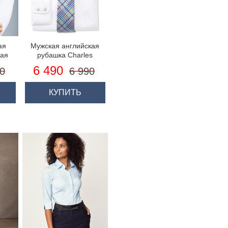
ая
Мужская английская
ная
рубашка Charles
St
Tyrwhitt
6 490
0
6 990
ейч
КУПИТЬ