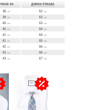
РУКАВ 3/4
ДЛИНА РУКАВА
38
62
см
см
39
63
см
см
40
63
см
см
40
64
см
см
41
64
см
см
41
65
см
см
42
66
см
см
43
66
см
см
43
67
см
см