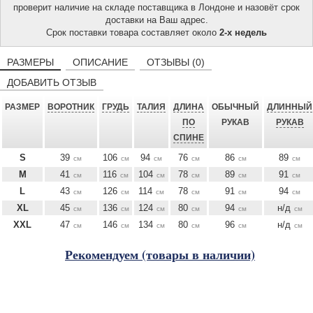
проверит наличие на складе поставщика в Лондоне и назовёт срок
доставки на Ваш адрес.
Срок поставки товара составляет около
2-х недель
РАЗМЕРЫ
ОПИСАНИЕ
ОТЗЫВЫ (0)
ДОБАВИТЬ ОТЗЫВ
РАЗМЕР
ВОРОТНИК
ГРУДЬ
ТАЛИЯ
ДЛИНА
ОБЫЧНЫЙ
ДЛИННЫЙ
ПО
РУКАВ
РУКАВ
СПИНЕ
S
39
106
94
76
86
89
см
см
см
см
см
см
M
41
116
104
78
89
91
см
см
см
см
см
см
L
43
126
114
78
91
94
см
см
см
см
см
см
XL
45
136
124
80
94
н/д
см
см
см
см
см
см
XXL
47
146
134
80
96
н/д
см
см
см
см
см
см
Рекомендуем (товары в наличии)