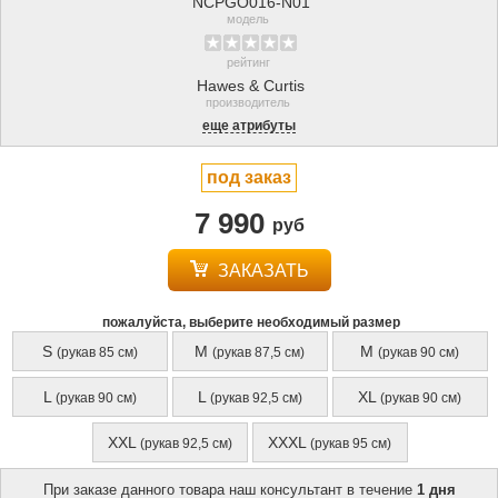
NCPGO016-N01
модель
рейтинг
Hawes & Curtis
производитель
еще атрибуты
под заказ
7 990
руб
ЗАКАЗАТЬ
пожалуйста, выберите необходимый размер
S
M
M
(рукав 85 см)
(рукав 87,5 см)
(рукав 90 см)
L
L
XL
(рукав 90 см)
(рукав 92,5 см)
(рукав 90 см)
XXL
XXXL
(рукав 92,5 см)
(рукав 95 см)
При заказе данного товара наш консультант в течение
1 дня