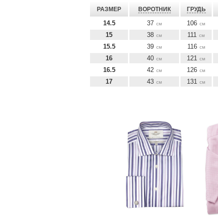
РАЗМЕР
ВОРОТНИК
ГРУДЬ
14.5
37
106
см
см
15
38
111
см
см
15.5
39
116
см
см
16
40
121
см
см
16.5
42
126
см
см
17
43
131
см
см