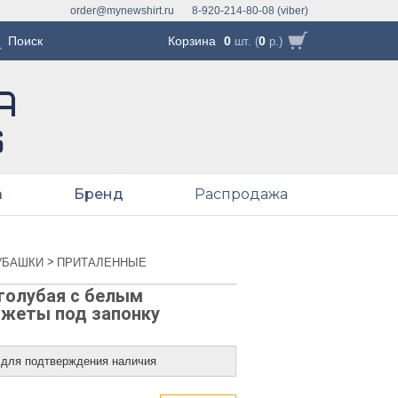
order@mynewshirt.ru
8-920-214-80-08 (viber)
Корзина
0
0
шт. (
р.)
а
Бренд
Распродажа
>
УБАШКИ
ПРИТАЛЕННЫЕ
голубая с белым
нжеты под запонку
 для подтверждения наличия