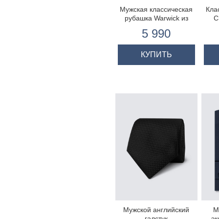
Мужская классическая
Кла
рубашка Warwick из
C
высококачественного
к
5 990
хлопка, разноцветная
бело-фиолетовая
полоска, двойная
КУПИТЬ
манжета
Мужской английский
М
галстук
эк