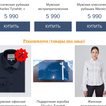
ссическая рубашка
Мужская
Мужская классиче
harles Tyrwhitt, с
экстраприталенная
рубашка Warwic
оротким рукавом
гладкотканная офисная
тёмно-синяя с бе
5 990
5 990
5 990
рубашка небесно-
ломанной клетко
голубого цвета
двойная манже
однотонная - двойная
КУПИТЬ
КУПИТЬ
КУПИТЬ
манжета под запонку
Рекомендуем (товары под заказ)
ужская офисная
Подарочная коробка
Женская
страприталенная
Charles Tyrwhitt
полуприталенн