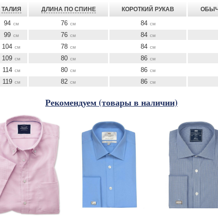
ТАЛИЯ
ДЛИНА ПО СПИНЕ
КОРОТКИЙ РУКАВ
ОБЫЧ
94
76
84
см
см
см
99
76
84
см
см
см
104
78
84
см
см
см
109
80
86
см
см
см
114
80
86
см
см
см
119
82
86
см
см
см
Рекомендуем (товары в наличии)