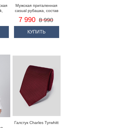
ская
Мужская приталенная
k,
casual рубашка, состав
лой
лён с вискозой -
7 990
8 990
й,
воротник с пуговицами
та
КУПИТЬ
Галстук Charles Tyrwhitt
ая