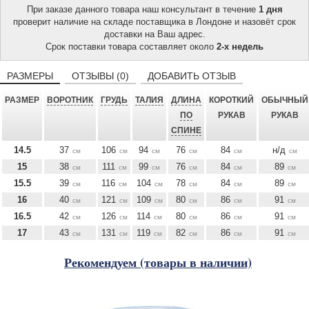
При заказе данного товара наш консультант в течение
1 дня
проверит наличие на складе поставщика в Лондоне и назовёт срок
доставки на Ваш адрес.
Срок поставки товара составляет около
2-х недель
РАЗМЕРЫ
ОТЗЫВЫ (0)
ДОБАВИТЬ ОТЗЫВ
РАЗМЕР
ВОРОТНИК
ГРУДЬ
ТАЛИЯ
ДЛИНА
КОРОТКИЙ
ОБЫЧНЫЙ
ПО
РУКАВ
РУКАВ
СПИНЕ
14.5
37
106
94
76
84
н/д
см
см
см
см
см
см
15
38
111
99
76
84
89
см
см
см
см
см
см
15.5
39
116
104
78
84
89
см
см
см
см
см
см
16
40
121
109
80
86
91
см
см
см
см
см
см
16.5
42
126
114
80
86
91
см
см
см
см
см
см
17
43
131
119
82
86
91
см
см
см
см
см
см
Рекомендуем (товары в наличии)