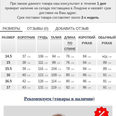
При заказе данного товара наш консультант в течение
1 дня
проверит наличие на складе поставщика в Лондоне и назовёт срок
доставки на Ваш адрес.
Срок поставки товара составляет около
2-х недель
РАЗМЕРЫ
ОТЗЫВЫ (0)
ДОБАВИТЬ ОТЗЫВ
РАЗМЕР
ВОРОТНИК
ГРУДЬ
ТАЛИЯ
ДЛИНА
КОРОТКИЙ
ОБЫЧНЫЙ
ПО
РУКАВ
РУКАВ
СПИНЕ
14.5
37
106
94
76
84
н/д
см
см
см
см
см
см
15
38
111
99
76
84
89
см
см
см
см
см
см
15.5
39
116
104
78
84
89
см
см
см
см
см
см
16
40
121
109
80
86
91
см
см
см
см
см
см
16.5
42
126
114
80
86
91
см
см
см
см
см
см
17
43
131
119
82
86
91
см
см
см
см
см
см
Рекомендуем (товары в наличии)