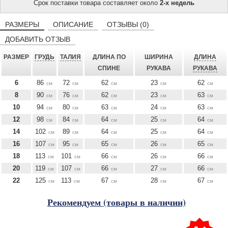
Срок поставки товара составляет около
2-х недель
РАЗМЕРЫ
ОПИСАНИЕ
ОТЗЫВЫ (0)
ДОБАВИТЬ ОТЗЫВ
РАЗМЕР
ГРУДЬ
ТАЛИЯ
ДЛИНА ПО
ШИРИНА
ДЛИНА
СПИНЕ
РУКАВА
РУКАВА
6
86
72
62
23
62
см
см
см
см
см
8
90
76
62
23
63
см
см
см
см
см
10
94
80
63
24
63
см
см
см
см
см
12
98
84
64
25
64
см
см
см
см
см
14
102
89
64
25
64
см
см
см
см
см
16
107
95
65
26
65
см
см
см
см
см
18
113
101
66
26
66
см
см
см
см
см
20
119
107
66
27
66
см
см
см
см
см
22
125
113
67
28
67
см
см
см
см
см
Рекомендуем (товары в наличии)