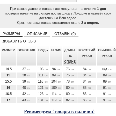
При заказе данного товара наш консультант в течение
1 дня
проверит наличие на складе поставщика в Лондоне и назовёт срок
доставки на Ваш адрес.
Срок поставки товара составляет около
2-х недель
РАЗМЕРЫ
ОПИСАНИЕ
ОТЗЫВЫ (0)
ДОБАВИТЬ ОТЗЫВ
РАЗМЕР
ВОРОТНИК
ГРУДЬ
ТАЛИЯ
ДЛИНА
КОРОТКИЙ
ОБЫЧНЫЙ
ПО
РУКАВ
РУКАВ
СПИНЕ
14.5
37
106
94
76
84
н/д
см
см
см
см
см
см
15
38
111
99
76
84
89
см
см
см
см
см
см
15.5
39
116
104
78
84
89
см
см
см
см
см
см
16
40
121
109
80
86
91
см
см
см
см
см
см
16.5
42
126
114
80
86
91
см
см
см
см
см
см
17
43
131
119
82
86
91
см
см
см
см
см
см
Рекомендуем (товары в наличии)