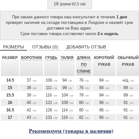
18
(рукав 92,5 см)
При заказе данного товара наш консультант в течение
1 дня
проверит наличие на складе поставщика в Лондоне и назовёт срок
доставки на Ваш адрес.
Срок поставки товара составляет около
2-х недель
РАЗМЕРЫ
ОТЗЫВЫ (0)
ДОБАВИТЬ ОТЗЫВ
РАЗМЕР
ВОРОТНИК
ГРУДЬ
ТАЛИЯ
ДЛИНА
КОРОТКИЙ
ОБЫЧНЫЙ
ПО
РУКАВ
РУКАВ
СПИНЕ
14.5
37
106
94
76
84
н/д
см
см
см
см
см
см
15
38
111
99
76
84
89
см
см
см
см
см
см
15.5
39
116
104
78
84
89
см
см
см
см
см
см
16
40
121
109
80
86
91
см
см
см
см
см
см
16.5
42
126
114
80
86
91
см
см
см
см
см
см
17
43
131
119
82
86
91
см
см
см
см
см
см
Рекомендуем (товары в наличии)