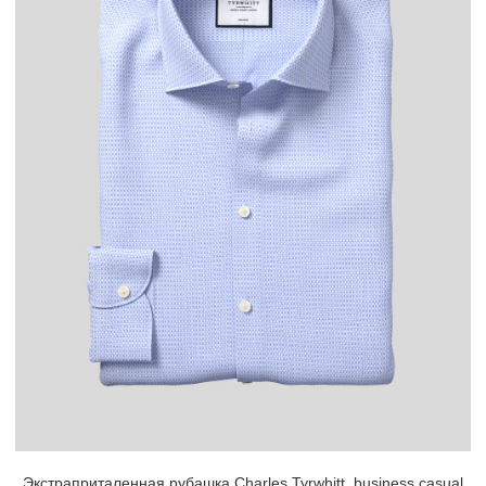
Экстраприталенная рубашка Charles Tyrwhitt, business casual