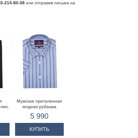
20-214-80-08
или отправив письма на
я
Мужская приталенная
плин,
модная рубашка
голубая в белую
5 990
ты.
широкую полоску с
коротким рукавом
КУПИТЬ