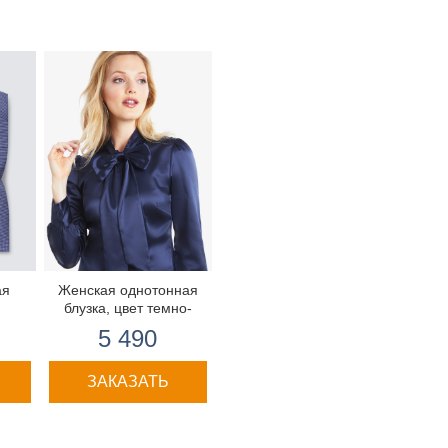
ая
Женская однотонная
блузка, цвет темно-
ая,
синий, приталенная,
5 490
лым,
шейный шарф, сатин.
иная
ЗАКАЗАТЬ