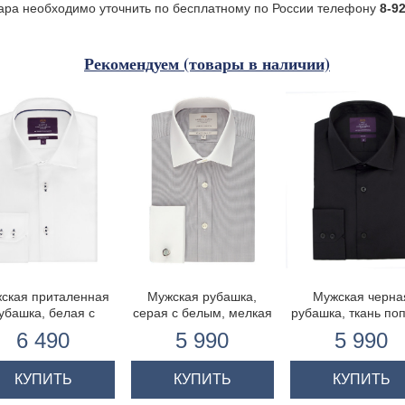
ара необходимо уточнить по бесплатному по России телефону
8-9
Рекомендуем (товары в наличии)
ская приталенная
Мужская рубашка,
Мужская черна
убашка, белая с
серая с белым, мелкая
рубашка, ткань по
контрастными
ломанная клетка,
приталенная-
6 490
5 990
5 990
лями - манжеты на
приталенная с
одинарные манже
пуговицах
контрастно белым
воротником и
КУПИТЬ
КУПИТЬ
КУПИТЬ
манжетами - манжеты