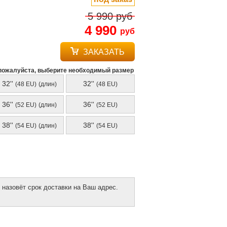
5 990
руб
4 990
руб
ЗАКАЗАТЬ
пожалуйста, выберите необходимый размер
32''
32''
(48 EU)
(длин)
(48 EU)
36''
36''
(52 EU)
(длин)
(52 EU)
38''
38''
(54 EU)
(длин)
(54 EU)
 назовёт срок доставки на Ваш адрес.