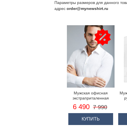
Параметры размеров для данного тов
адрес
order@mynewshirt.ru
Мужская офисная
Муж
экстраприталенная
р
белая рубашка St
6 490
7 990
James, новый стрейч
дета
фит
КУПИТЬ