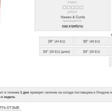
модель
рейтинг
Hawes & Curtis
производитель
еще атрибуты
28''
30''
(44 EU)
(46 EU)
34''
34''
(50 EU)
(длин)
(50 EU)
ант в течение
1 дня
проверит наличие на складе поставщика в Лондоне и
-х недель
ИТЬ ОТЗЫВ