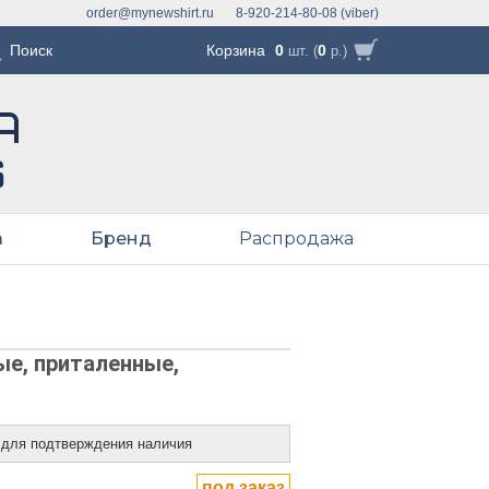
order@mynewshirt.ru
8-920-214-80-08 (viber)
Корзина
0
0
шт. (
р.)
а
Бренд
Распродажа
ые, приталенные,
 для подтверждения наличия
под заказ