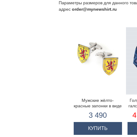
Параметры размеров для данного тов
адрес
order@mynewshirt.ru
Мужские жёлто-
Гол
красные запонки в виде
галс
щита с эмблемой
с
3 490
4
шотландского льва
уз
КУПИТЬ