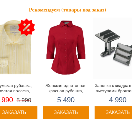
Рекомендуем (товары под заказ)
ужская рубашка,
Женская однотонная
Запонки с квадра
желтая полоска,
красная рубашка,
выступами бронзо
аленная - манжеты
приталенная, рукав 3/4
цвета
 990
5 490
4 990
5 990
на пуговицах
- низкий воротник
ЗАКАЗАТЬ
ЗАКАЗАТЬ
ЗАКАЗАТЬ