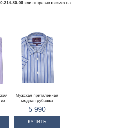
20-214-80-08
или отправив письма на
ская
Мужская приталенная
 из
модная рубашка
ого
голубая в белую
5 990
вые
широкую полоску с
евом
коротким рукавом
я
КУПИТЬ