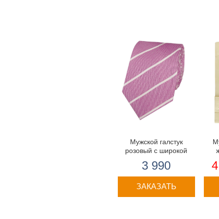
Мужской галстук
М
розовый с широкой
полоской - 100% шёлк
прит
3 990
4
ЗАКАЗАТЬ