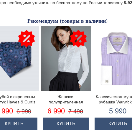
ара необходимо уточнить по бесплатному по России телефону
8-9
Рекомендуем (товары в наличии)
убой с сиреневым
Женская
Классическая муж
тук Hawes & Curtis,
полуприталенная
рубашка Warwick
 геометрическим
английская рубашка
высококачественн
 990
6 990
5 990
6 990
7 490
ором - 100% Шёлк
хлопка, фиолето
полоски на сирен
фоне, двойна
КУПИТЬ
КУПИТЬ
КУПИТЬ
манжета