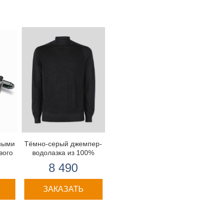
тными
Тёмно-серый джемпер-
вого
водолазка из 100%
качественной
8 490
мериносовой шерсти
ЗАКАЗАТЬ