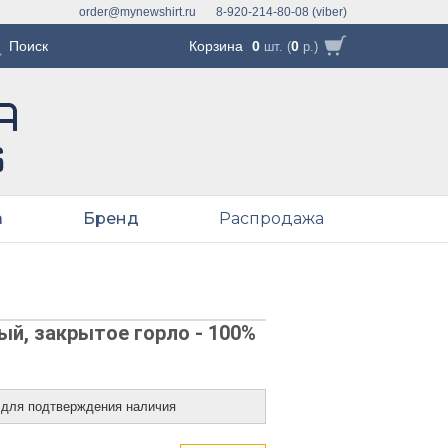
order@mynewshirt.ru
8-920-214-80-08 (viber)
Корзина
0
0
шт. (
р.)
а
Бренд
Распродажа
й, закрытое горло - 100%
 для подтверждения наличия