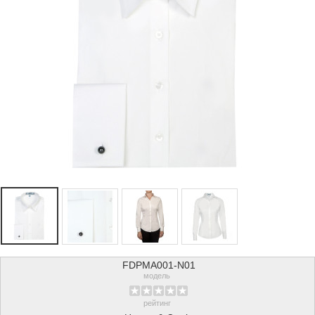
FDPMA001-N01
модель
рейтинг