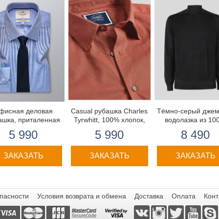
фисная деловая
Casual рубашка Charles
Тёмно-серый джем
ашка, приталенная
Tyrwhitt, 100% хлопок,
водолазка из 10
текстурная - оранжевая
качественной
5 990
5 990
8 490
с классическим
мериносовой шер
воротником
ЗАКАЗАТЬ
ЗАКАЗАТЬ
ЗАКАЗАТЬ
пасности
Условия возврата и обмена
Доставка
Оплата
Конт