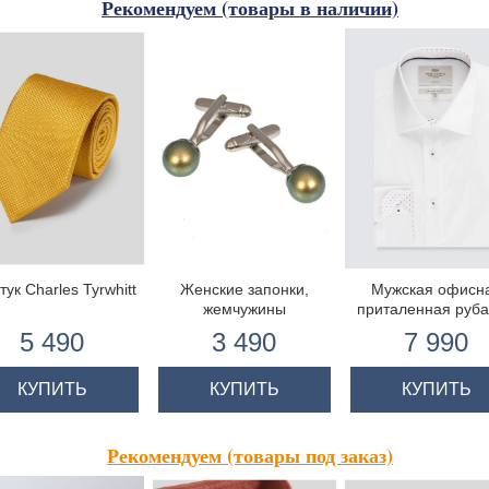
Рекомендуем (товары в наличии)
тук Charles Tyrwhitt
Женские запонки,
Мужская офисн
жемчужины
приталенная руб
SWAROVSKI, зеленые
St James, стрей
5 490
3 490
7 990
хлопок, рукав п
пуговицу
КУПИТЬ
КУПИТЬ
КУПИТЬ
Рекомендуем (товары под заказ)