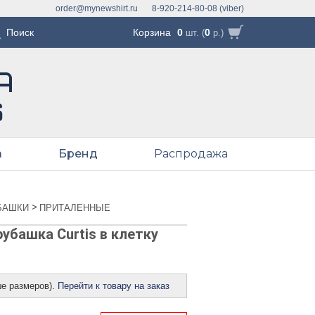
order@mynewshirt.ru
8-920-214-80-08 (viber)
Корзина
0
0
шт. (
р.)
а
Бренд
Распродажа
>
БАШКИ
ПРИТАЛЕННЫЕ
убашка Curtis в клетку
ше размеров).
Перейти к товару на заказ