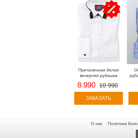
Приталенная белая
О
вечерняя рубашка
руб
Charles Tyrwhitt ,
8 990
10 990
воротник под бабочку,
нагрудник ткань
марселло
ЗАКАЗАТЬ
О нас
Политика Безо