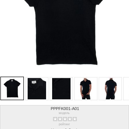
PPPFK001-A01
модель
рейтинг