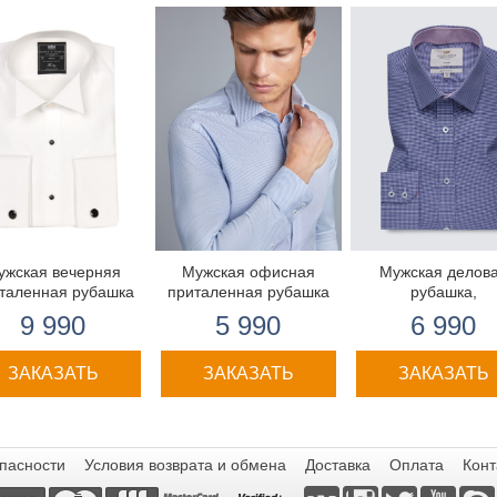
ужская вечерняя
Мужская офисная
Мужская делов
таленная рубашка
приталенная рубашка
рубашка,
James со стильной
St James, хлопок
экстраприталенн
9 990
5 990
6 990
аботкой - воротник
стрейч - Голубая с
тёмно-синяя с бе
под бабочку
Белым - Манжеты на
хлопок, ткань "гус
пуговицах
лапка"
ЗАКАЗАТЬ
ЗАКАЗАТЬ
ЗАКАЗАТЬ
пасности
Условия возврата и обмена
Доставка
Оплата
Конт