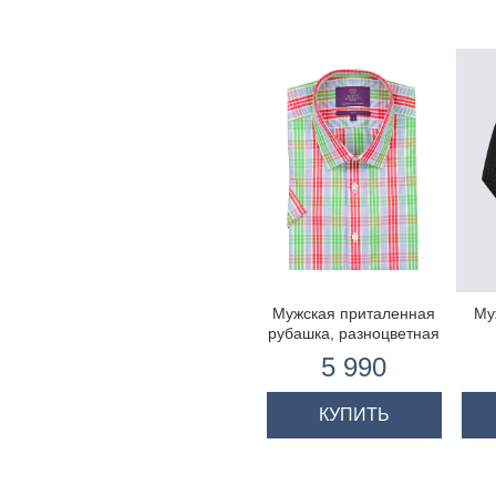
Мужская приталенная
Му
рубашка, разноцветная
клетка, короткий рукав,
5 990
100% хлопок
КУПИТЬ