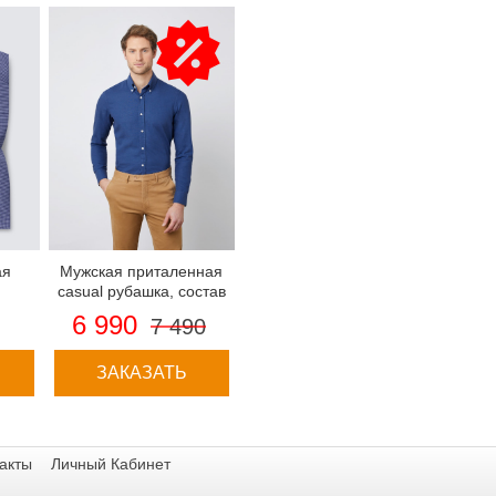
ая
Мужская приталенная
casual рубашка, состав
ая,
лён с вискозой -
6 990
7 490
лым,
воротник с пуговицами
иная
ЗАКАЗАТЬ
акты
Личный Кабинет