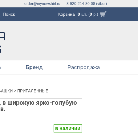
order@mynewshirt.ru
8-920-214-80-08 (viber)
Корзина
0
0
шт. (
р.)
а
Бренд
Распродажа
>
БАШКИ
ПРИТАЛЕННЫЕ
 в широкую ярко-голубую
в.
в наличии