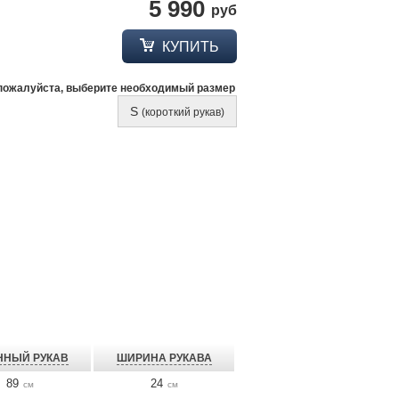
5 990
руб
КУПИТЬ
пожалуйста, выберите необходимый размер
S
(короткий рукав)
ННЫЙ РУКАВ
ШИРИНА РУКАВА
89
24
см
см