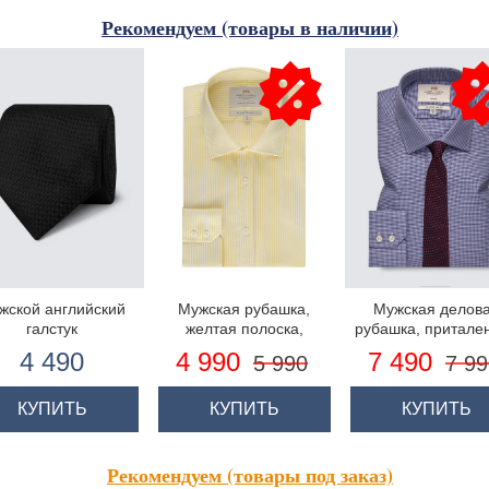
Рекомендуем (товары в наличии)
жской английский
Мужская рубашка,
Мужская делов
галстук
желтая полоска,
рубашка, притале
приталенная - манжеты
4 490
4 990
7 490
5 990
7 99
на пуговицах
КУПИТЬ
КУПИТЬ
КУПИТЬ
Рекомендуем (товары под заказ)