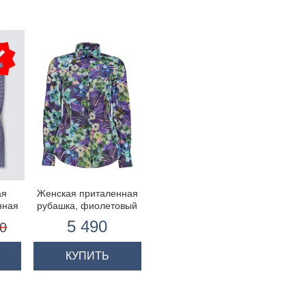
ая
Женская приталенная
нная
рубашка, фиолетовый
и зеленый принт -
5 490
0
манжеты на пуговицах
КУПИТЬ