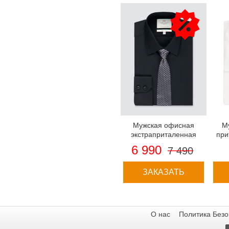
Мужская офисная
М
экстраприталенная
при
чёрная рубашка,
St 
6 990
7 490
стрейч - рукав под
выр
пуговицу
ЗАКАЗАТЬ
О нас
Политика Безо