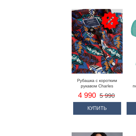
Рубашка с коротким
рукавом Charles
п
Tyrwhitt, очень
р
4 990
5 990
классная ткань 55%
ко
лён, 45% хлопок - с
ярким принтом
КУПИТЬ