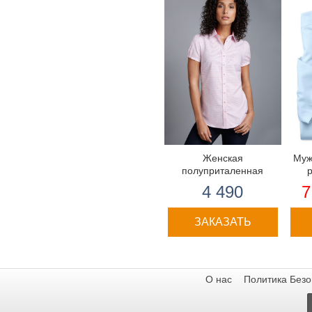
Женская
Муж
полуприталенная
английская рубашка
Tyrw
4 490
7
ЗАКАЗАТЬ
О нас
Политика Безо