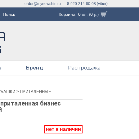
order@mynewshirt.ru
8-920-214-80-08 (viber)
Корзина
0
0
шт. (
р.)
а
Бренд
Распродажа
>
УБАШКИ
ПРИТАЛЕННЫЕ
приталенная бизнес
й
нет в наличии