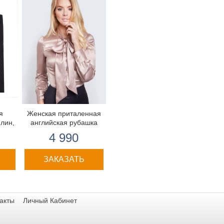
я
Женская приталенная
плин,
английская рубашка
4 990
ты.
ЗАКАЗАТЬ
акты
Личный Кабинет