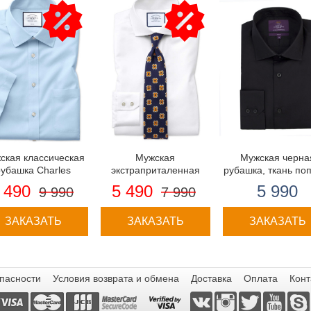
ская классическая
Мужская
Мужская черна
рубашка Charles
экстраприталенная
рубашка, ткань по
hitt, легко гладится,
английская рубашка
приталенная-
 490
5 490
5 990
9 990
7 990
короткий рукав
Charles Tyrwhitt
одинарные манже
ЗАКАЗАТЬ
ЗАКАЗАТЬ
ЗАКАЗАТЬ
пасности
Условия возврата и обмена
Доставка
Оплата
Конт