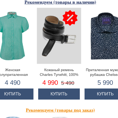
Рекомендуем (товары в наличии)
Женская
Кожаный ремень
Приталенная муж
олуприталенная
Charles Tyrwhitt, 100%
рубашка Chelse
убашка, зелёная,
кожа
тёмно-синяя с с
4 490
4 990
5 990
5 490
роткий рукав, Лён
цветочным принт
короткий рука
КУПИТЬ
КУПИТЬ
КУПИТЬ
Рекомендуем (товары под заказ)