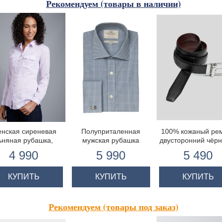
Рекомендуем (товары в наличии)
нская сиреневая
Полуприталенная
100% кожаный ре
ьняная рубашка,
мужская рубашка
двусторонний чёр
свободный крой
Warwick, серая с белым
коричневый
4 990
5 990
5 490
мелкая клетка, двойная
манжета
КУПИТЬ
КУПИТЬ
КУПИТЬ
Рекомендуем (товары под заказ)