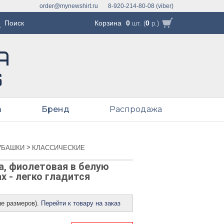
order@mynewshirt.ru
8-920-214-80-08 (viber)
Корзина
0
0
шт. (
р.)
а
Бренд
Распродажа
>
УБАШКИ
КЛАССИЧЕСКИЕ
, фиолетовая в белую
х - легко гладится
ше размеров).
Перейти к товару на заказ