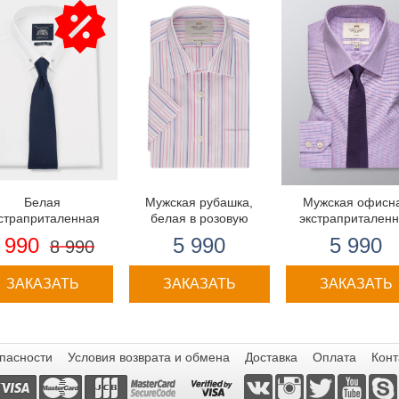
Белая
Мужская рубашка,
Мужская офисн
страприталенная
белая в розовую
экстрапритален
ашка с воротником
полоску,
рубашка
 990
5 990
5 990
8 990
булавку - рукав под
полуприталенная -
запонку
короткий рукав
ЗАКАЗАТЬ
ЗАКАЗАТЬ
ЗАКАЗАТЬ
пасности
Условия возврата и обмена
Доставка
Оплата
Конт