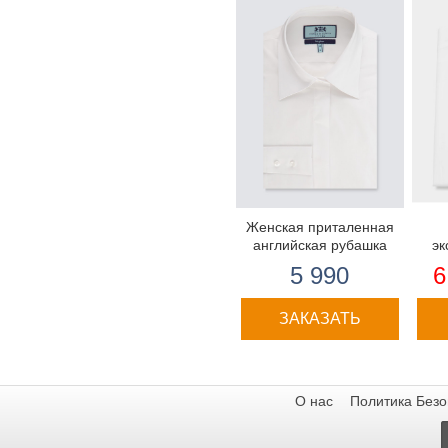
Женская приталенная
английская рубашка
эк
руб
5 990
6
под 
ЗАКАЗАТЬ
О нас
Политика Безо