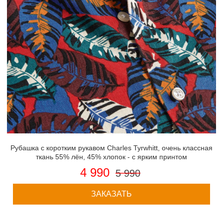
Рубашка с коротким рукавом Charles Tyrwhitt, очень классная
ткань 55% лён, 45% хлопок - с ярким принтом
4 990
5 990
ЗАКАЗАТЬ