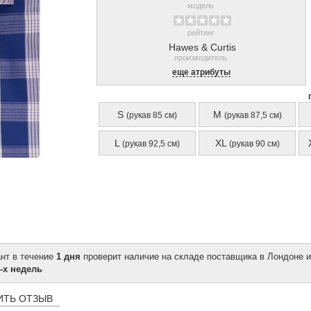
модель
рейтинг
Hawes & Curtis
производитель
еще атрибуты
S
M
(рукав 85 см)
(рукав 87,5 см)
L
XL
(рукав 92,5 см)
(рукав 90 см)
ант в течение
1 дня
проверит наличие на складе поставщика в Лондоне и
-х недель
ИТЬ ОТЗЫВ