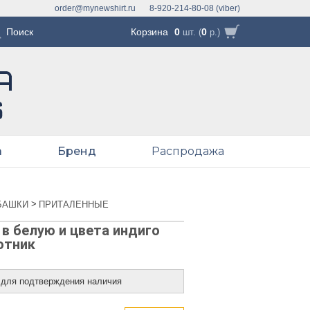
order@mynewshirt.ru
8-920-214-80-08 (viber)
Корзина
0
0
шт. (
р.)
а
Бренд
Распродажа
>
БАШКИ
ПРИТАЛЕННЫЕ
в белую и цвета индиго
отник
 для подтверждения наличия