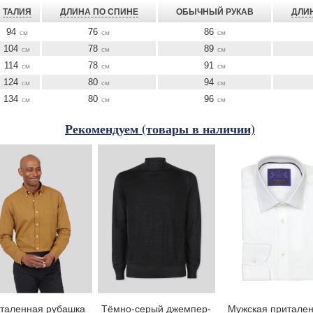
ТАЛИЯ
ДЛИНА ПО СПИНЕ
ОБЫЧНЫЙ РУКАВ
ДЛИ
94
76
86
см
см
см
104
78
89
см
см
см
114
78
91
см
см
см
124
80
94
см
см
см
134
80
96
см
см
см
Рекомендуем (товары в наличии)
таленная рубашка
Тёмно-серый джемпер-
Мужская притале