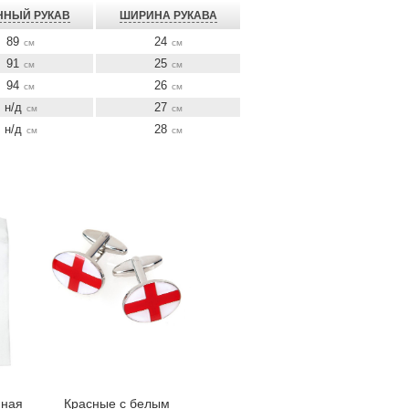
ННЫЙ РУКАВ
ШИРИНА РУКАВА
89
24
см
см
91
25
см
см
94
26
см
см
н/д
27
см
см
н/д
28
см
см
нная
Красные с белым