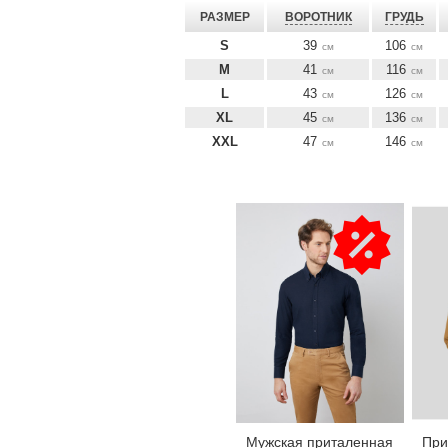
РАЗМЕР
ВОРОТНИК
ГРУДЬ
S
39
106
см
см
M
41
116
см
см
L
43
126
см
см
XL
45
136
см
см
XXL
47
146
см
см
Мужская приталенная
При