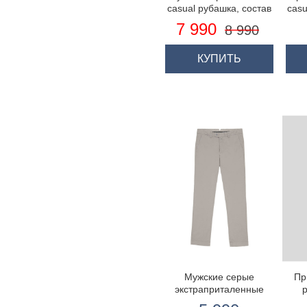
casual рубашка, состав
casu
лён с вискозой -
T
7 990
8 990
воротник с пуговицами
г
КУПИТЬ
Мужские серые
Пр
экстраприталенные
хлопковые брюки,
Tyr