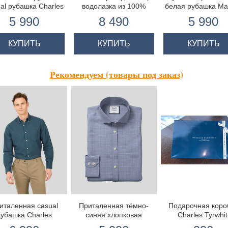
al рубашка Charles
водолазка из 100%
белая рубашка May
yrwhitt, стильная
качественной
c белой полоско
5 990
8 490
5 990
орчичного цвета
мериносовой шерсти
округлая манже
КУПИТЬ
КУПИТЬ
КУПИТЬ
Рекомендуем (товары под заказ)
италенная casual
Приталенная тёмно-
Подарочная коро
рубашка Charles
синяя хлопковая
Charles Tyrwhit
whitt, 100% хлопок
рубашка с TENCEL™ и