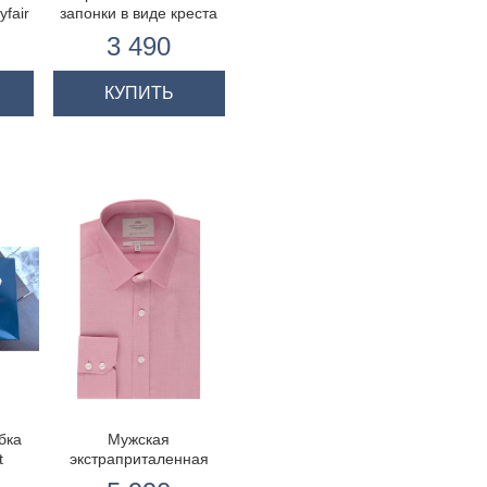
fair
запонки в виде креста
й,
Георгия флага Англии
3 490
та
КУПИТЬ
бка
Мужская
t
экстраприталенная
рубашка, цвет розовый,