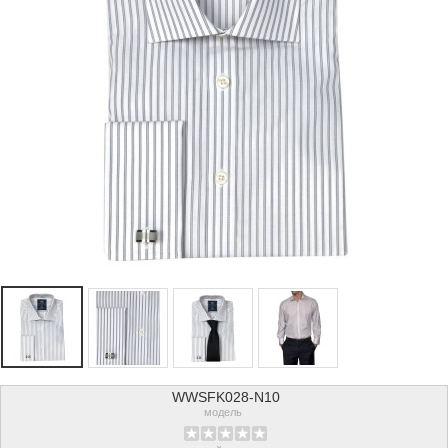
WWSFK028-N10
модель